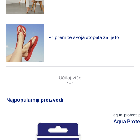
Pripremite svoja stopala za ljeto
Učitaj više
Najpopularniji proizvodi
aqua-protect-p
Aqua Protec