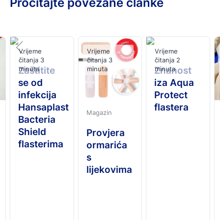
Pročitajte povezane članke
osigurava jedva primjetnu vidljivost flastera.
Snažno ljepilo koje pruža visoku razinu zaštite, što ove
flastere čini idealnim za pranje, tuširanje, kupanje i
plivanje.
Dolaze u različitim veličinama i u potpunosti zatvaraju
Vrijeme
Vrijeme
Vrijeme
ranu sa svih strana.
čitanja 3
čitanja 3
čitanja 2
Zaštitite
minuta
minuta
Znanost
minuta
se od
iza Aqua
infekcija
Protect
Hansaplast
flastera
Magazin
Bacteria
Shield
Provjera
flasterima
ormarića
s
lijekovima