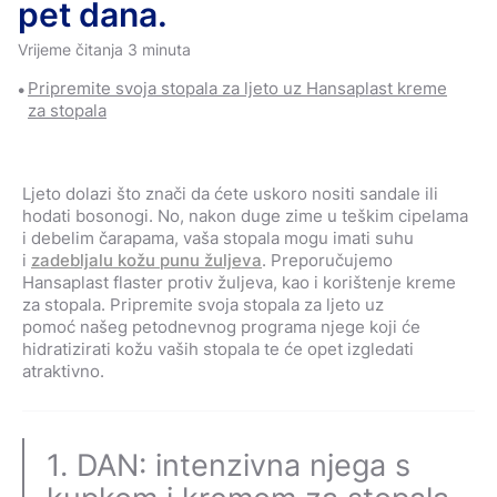
pet dana.
Vrijeme čitanja 3 minuta
Pripremite svoja stopala za ljeto uz Hansaplast kreme
za stopala
Ljeto dolazi što znači da ćete uskoro nositi sandale ili
hodati bosonogi. No, nakon duge zime u teškim cipelama
i debelim čarapama, vaša stopala mogu imati suhu
i
zadebljalu kožu punu žuljeva
. Preporučujemo
Hansaplast flaster protiv žuljeva, kao i korištenje kreme
za stopala. Pripremite svoja stopala za ljeto uz
pomoć našeg petodnevnog programa njege koji će
hidratizirati kožu vaših stopala te će opet izgledati
atraktivno.
1. DAN: intenzivna njega s