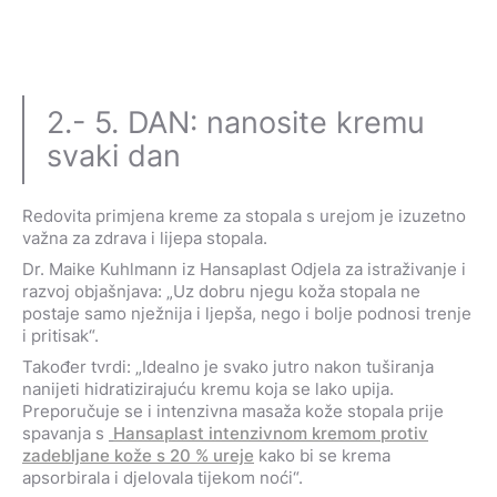
2.- 5. DAN: nanosite kremu
svaki dan
Redovita primjena kreme za stopala s urejom je izuzetno
važna za zdrava i lijepa stopala.
Dr. Maike Kuhlmann iz Hansaplast Odjela za istraživanje i
razvoj objašnjava: „Uz dobru njegu koža stopala ne
postaje samo nježnija i ljepša, nego i bolje podnosi trenje
i pritisak“.
Također tvrdi: „Idealno je svako jutro nakon tuširanja
nanijeti hidratizirajuću kremu koja se lako upija.
Preporučuje se i intenzivna masaža kože stopala prije
spavanja s
Hansaplast intenzivnom kremom protiv
zadebljane kože s 20 % ureje
kako bi se krema
apsorbirala i djelovala tijekom noći“.