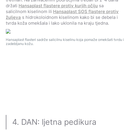
držati
Hansaplast flastere protiv kurjih očiju
sa
salicilnom kiselinom ili
Hansaplast SOS flastere protiv
žuljeva
s hidrokoloidnom kiselinom kako bi se debela i
tvrda koža omekšala i lako uklonila na kraju tjedna.
Hansaplast flasteri sadrže salicilnu kiselinu koja pomaže omekšati tvrdu i
zadebljanu kožu.
4. DAN: ljetna pedikura