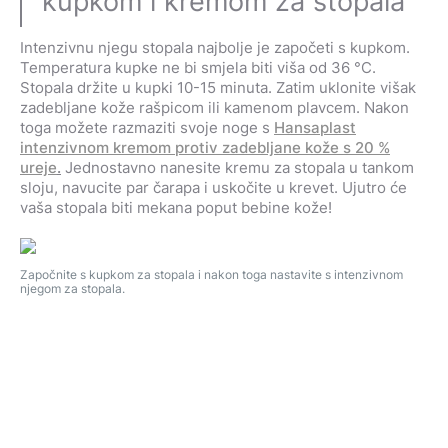
kupkom i kremom za stopala
Intenzivnu njegu stopala najbolje je započeti s kupkom.
Temperatura kupke ne bi smjela biti viša od 36 °C.
Stopala držite u kupki 10-15 minuta. Zatim uklonite višak
zadebljane kože rašpicom ili kamenom plavcem. Nakon
toga možete razmaziti svoje noge s
Hansaplast
intenzivnom kremom protiv zadebljane kože s 20 %
ureje
.
Jednostavno nanesite kremu za stopala u tankom
sloju, navucite par čarapa i uskočite u krevet. Ujutro će
vaša stopala biti mekana poput bebine kože!
Započnite s kupkom za stopala i nakon toga nastavite s intenzivnom
njegom za stopala.