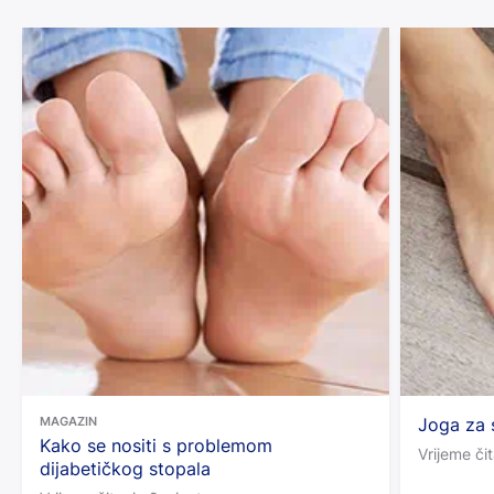
MAGAZIN
Joga za 
Kako se nositi s problemom
Vrijeme či
dijabetičkog stopala