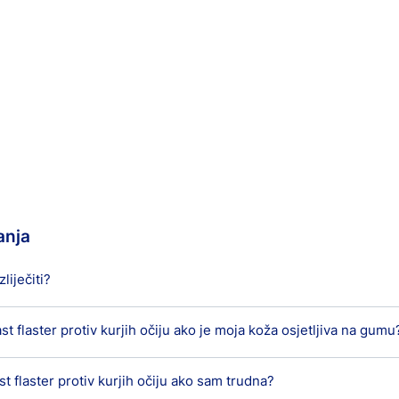
anja
zliječiti?
ast flaster protiv kurjih očiju ako je moja koža osjetljiva na gumu
ojeva. Vanjski sloj, epiderma, djeluje kao zaštitna barijera za dub
ritisku i trenju npr. od neprikladnih cipela, reagira stvarajući van
ast flaster protiv kurjih očiju ako sam trudna?
kurjih očiju ne smije se koristiti na koži osjetljivoj na gumu, jer 
đeno područje, zadebljanje se može pretvoriti u kurje oko s tvr