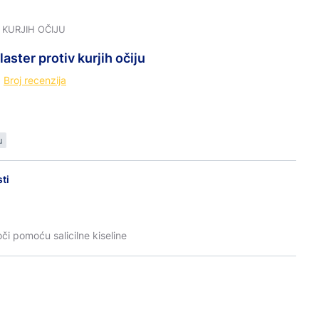
 KURJIH OČIJU
laster
protiv kurjih očiju
Broj recenzija
u
ti
oči pomoću salicilne kiseline