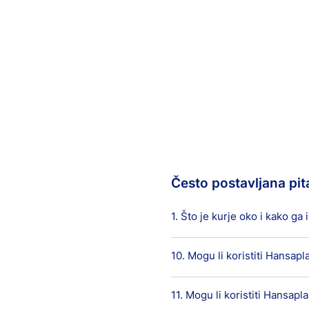
Često postavljana pit
1. Što je kurje oko i kako ga i
10. Mogu li koristiti Hansapl
Koža se sastoji od nekoliko sl
kože.
Ako je koža izložena trajnom p
11. Mogu li koristiti Hansapl
Ne, Hansaplast flaster protiv 
se pritisak, osobito na odre