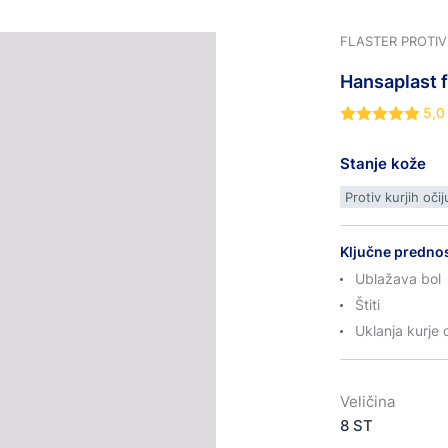
FLASTER PROTIV
Hansaplast
f
5,0
Stanje kože
Protiv kurjih očij
Ključne prednos
Ublažava bol
Štiti
Uklanja kurje 
Veličina
8 ST