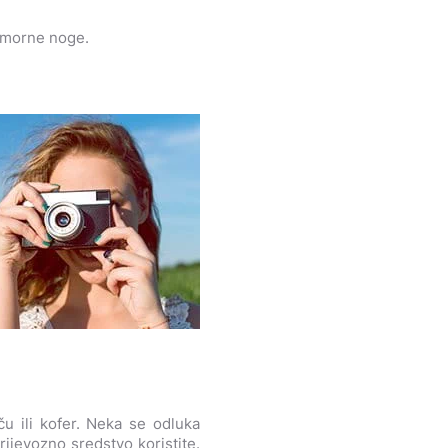
 umorne noge.
ču ili kofer. Neka se odluka
ijevozno sredstvo koristite.