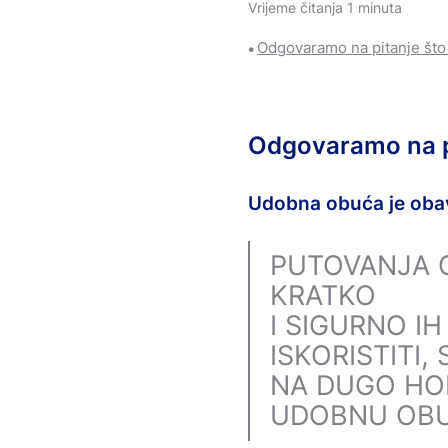
Zdravlje i zaštita
Vrijeme čitanja 1 minuta
Komprese
Njega za ozljed
Odgovaramo na pitanje što 
Sportske trake
Odgovaramo na pi
Udobna obuća je ob
PUTOVANJA 
KRATKO
I SIGURNO I
ISKORISTITI,
NA DUGO HOD
UDOBNU OBU