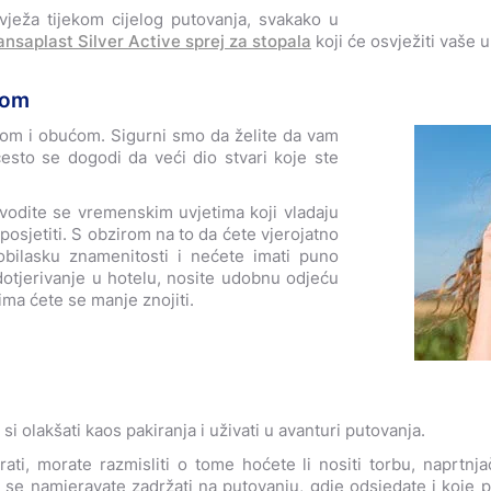
vježa tijekom cijelog putovanja, svakako u
nsaplast Silver Active sprej za stopala
koji će osvježiti vaše
ćom
ćom i obućom. Sigurni smo da želite da vam
često se dogodi da veći dio stvari koje ste
vodite se vremenskim uvjetima koji vladaju
posjetiti. S obzirom na to da ćete vjerojatno
bilasku znamenitosti i nećete imati puno
otjerivanje u hotelu, nosite udobnu odjeću
ima ćete se manje znojiti.
i olakšati kaos pakiranja i uživati u avanturi putovanja.
ati, morate razmisliti o tome hoćete li nositi torbu, naprtnja
 se namjeravate zadržati na putovanju, gdje odsjedate i koje pr