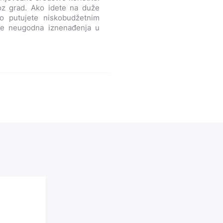
roz grad. Ako idete na duže
ko putujete niskobudžetnim
ite neugodna iznenađenja u