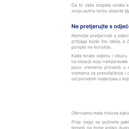
Da bi vaša stopala ostala s
svoju putnu torbu ubacite
Ha
Ne pretjerujte s odje
Nemojte pretjerivati s odje
prtljaga bude što lakša, a 
ponijeli ne koristite.
Kada birate odjeću i obuću 
na lokaciji koju namjeravate 
puno vremena provesti u o
vremena za presvlačenje i d
od prirodnih materijala u koj
Otkrivamo male trikove kako s
Prije nego se počnete pakir
temelji na tome koliko dugo