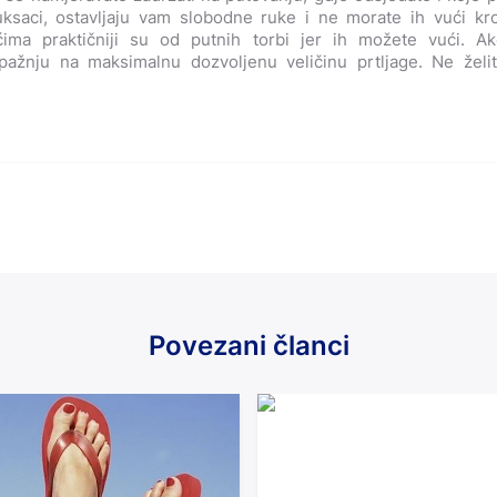
uksaci, ostavljaju vam slobodne ruke i ne morate ih vući k
ićima praktičniji su od putnih torbi jer ih možete vući. A
 pažnju na maksimalnu dozvoljenu veličinu prtljage. Ne žel
Povezani članci