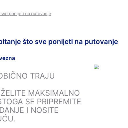
e ostalo
sve ponijeti na putovanje
 i bandaže
tanje što sve ponijeti na putovanje
avezna
OBIČNO TRAJU
H ŽELITE MAKSIMALNO
 STOGA SE PRIPREMITE
ANJE I NOSITE
ĆU.