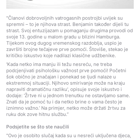
"Članovi dobrovoljnih vatrogasnih postrojbi uvijek su
spremni – to je njihova strast. Benjamin također dijeli tu
strast. Svoj entuzijazam u pomaganju drugima provodi od
svoje 13. godine u malom gradu u blizini Hamburga.
Tijekom ovog dugog vremenskog razdoblja, uspio je
završiti brojne tečajeve prve pomoći. Štoviše, stekao je
kritičko iskustvo koje nadilazi klasične udžbenike.
'Kada netko ima manju ili težu nesreću, ne treba
podcjenjivati psihološku važnost prve pomoći! Početni
šok obično je značajan i ponekad se ljudi nalaze u
ekstremnoj situaciji. Njihovo smirivanje može na kraju
napraviti dramatičnu razliku', opisuje svoje iskustvo i
dodaje: 'Žrtve ni u jednom trenutku ne ostavljamo same.
Znati da je pomoć tu i da netko brine o vama često je
iznimno važno.’ Na primjer, netko može držati žrtvu za
ruku dok zove hitnu službu.”
Podsjetite se što ste naučili
"Ovo je osobito slučaj kada su u nesreći uključena djeca,