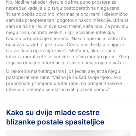
No, Nadine također vjeruje da ima puno prostora za
napredak kada je u pitanju postoperativna njega rana.
'Nisam dobila dovoljno informacija o toj temi i djelomično
sam bila preopterećen, pogotovo nakon infekcije. Brinula
sam se da ne radim sve kako treba’, kaže ona. Za pravilnu
njegu rana, osobito velikih, i sprječavanje infekcija,
Nadine preporučuje sljedeće: 'Nakon operacije zatražite
opsežan savjet o njezi rana. Često mislite da je najgore
iza vas kada operacija završi. Međutim, ako se rana
inficira, morat ćete se suočiti s nečim mnogo gorim. Zbog
toga su detaljne informacije i savjeti nevjerojatno važni.’
Direktorica marketinga ima i još jedan savjet za njegu
postoperativne rane: 'Važno je slušati svoje tijelo. Ako
prepoznate promjene unutar rane, na primjer znakove
infekcije, nemojte se ustručavati pozvati pomoć.’
Kako su dvije mlade sestre
blizanke postale spasiteljice