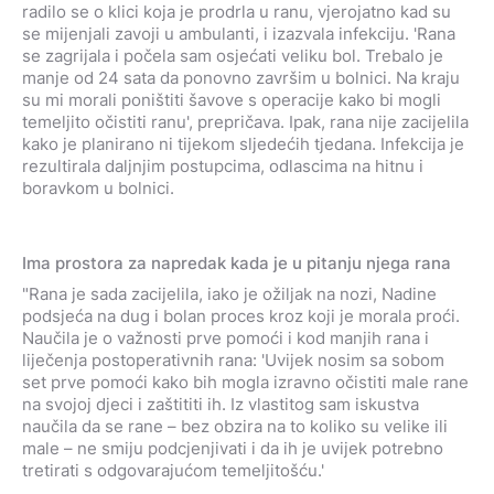
radilo se o klici koja je prodrla u ranu, vjerojatno kad su
se mijenjali zavoji u ambulanti, i izazvala infekciju. 'Rana
se zagrijala i počela sam osjećati veliku bol. Trebalo je
manje od 24 sata da ponovno završim u bolnici. Na kraju
su mi morali poništiti šavove s operacije kako bi mogli
temeljito očistiti ranu', prepričava. Ipak, rana nije zacijelila
kako je planirano ni tijekom sljedećih tjedana. Infekcija je
rezultirala daljnjim postupcima, odlascima na hitnu i
boravkom u bolnici.
Ima prostora za napredak kada je u pitanju njega rana
"Rana je sada zacijelila, iako je ožiljak na nozi, Nadine
podsjeća na dug i bolan proces kroz koji je morala proći.
Naučila je o važnosti prve pomoći i kod manjih rana i
liječenja postoperativnih rana: 'Uvijek nosim sa sobom
set prve pomoći kako bih mogla izravno očistiti male rane
na svojoj djeci i zaštititi ih. Iz vlastitog sam iskustva
naučila da se rane – bez obzira na to koliko su velike ili
male – ne smiju podcjenjivati i da ih je uvijek potrebno
tretirati s odgovarajućom temeljitošću.'