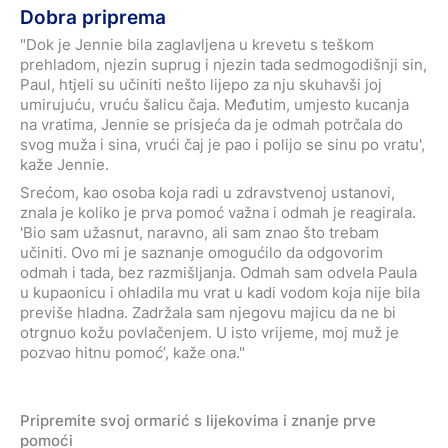
Dobra priprema
"Dok je Jennie bila zaglavljena u krevetu s teškom
prehladom, njezin suprug i njezin tada sedmogodišnji sin,
Paul, htjeli su učiniti nešto lijepo za nju skuhavši joj
umirujuću, vruću šalicu čaja. Međutim, umjesto kucanja
na vratima, Jennie se prisjeća da je odmah potrčala do
svog muža i sina, vrući čaj je pao i polijo se sinu po vratu',
kaže Jennie.
Srećom, kao osoba koja radi u zdravstvenoj ustanovi,
znala je koliko je prva pomoć važna i odmah je reagirala.
'Bio sam užasnut, naravno, ali sam znao što trebam
učiniti. Ovo mi je saznanje omogućilo da odgovorim
odmah i tada, bez razmišljanja. Odmah sam odvela Paula
u kupaonicu i ohladila mu vrat u kadi vodom koja nije bila
previše hladna. Zadržala sam njegovu majicu da ne bi
otrgnuo kožu povlačenjem. U isto vrijeme, moj muž je
pozvao hitnu pomoć’, kaže ona."
Pripremite svoj ormarić s lijekovima i znanje prve
pomoći