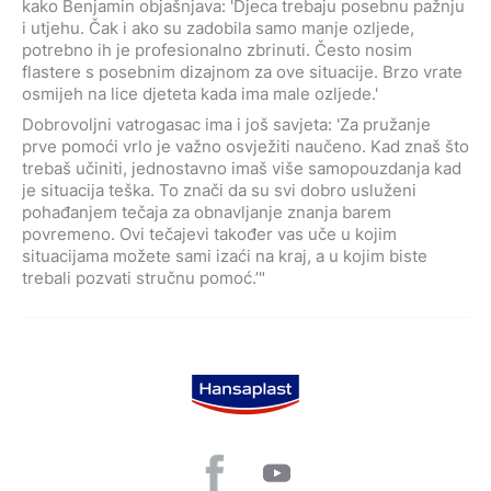
kako Benjamin objašnjava: 'Djeca trebaju posebnu pažnju
i utjehu. Čak i ako su zadobila samo manje ozljede,
potrebno ih je profesionalno zbrinuti. Često nosim
flastere s posebnim dizajnom za ove situacije. Brzo vrate
osmijeh na lice djeteta kada ima male ozljede.'
Dobrovoljni vatrogasac ima i još savjeta: 'Za pružanje
prve pomoći vrlo je važno osvježiti naučeno. Kad znaš što
trebaš učiniti, jednostavno imaš više samopouzdanja kad
je situacija teška. To znači da su svi dobro usluženi
pohađanjem tečaja za obnavljanje znanja barem
povremeno. Ovi tečajevi također vas uče u kojim
situacijama možete sami izaći na kraj, a u kojim biste
trebali pozvati stručnu pomoć.’"