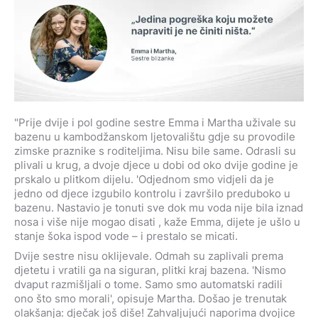
"Prije dvije i pol godine sestre Emma i Martha uživale su
bazenu u kambodžanskom ljetovalištu gdje su provodile
zimske praznike s roditeljima. Nisu bile same. Odrasli su
plivali u krug, a dvoje djece u dobi od oko dvije godine je
prskalo u plitkom dijelu. 'Odjednom smo vidjeli da je
jedno od djece izgubilo kontrolu i završilo preduboko u
bazenu. Nastavio je tonuti sve dok mu voda nije bila iznad
nosa i više nije mogao disati , kaže Emma,
dijete je u
š
lo u
stanje
š
oka ispod vode
–
i prestalo se micati.
Dvije sestre nisu oklijevale. Odmah su zaplivali prema
djetetu i vratili ga na siguran, plitki kraj bazena. 'Nismo
dvaput razmišljali o tome. Samo smo automatski radili
ono što smo morali', opisuje Martha. Došao je trenutak
olakšanja: dječak još diše! Zahvaljujući naporima dvojice