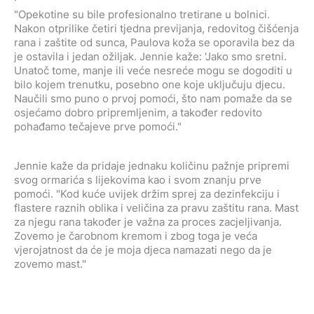
"Opekotine su bile profesionalno tretirane u bolnici.
Nakon otprilike četiri tjedna previjanja, redovitog čišćenja
rana i zaštite od sunca, Paulova koža se oporavila bez da
je ostavila i jedan ožiljak. Jennie kaže: 'Jako smo sretni.
Unatoč tome, manje ili veće nesreće mogu se dogoditi u
bilo kojem trenutku, posebno one koje uključuju djecu.
Naučili smo puno o prvoj pomoći, što nam pomaže da se
osjećamo dobro pripremljenim, a također redovito
pohađamo tečajeve prve pomoći."
Jennie kaže da pridaje jednaku količinu pažnje pripremi
svog ormarića s lijekovima kao i svom znanju prve
pomoći. "Kod
ku
ć
e uvijek dr
ž
im sprej za dezinfekciju i
flastere raznih oblika i veli
č
ina za pravu za
š
titu rana. Mast
za njegu rana tako
đ
er je va
ž
na za proces zacjeljivanja.
Zovemo je
č
arobnom kremom i zbog toga je ve
ć
a
vjerojatnost da
ć
e je moja djeca namazati nego da je
zovemo mast."