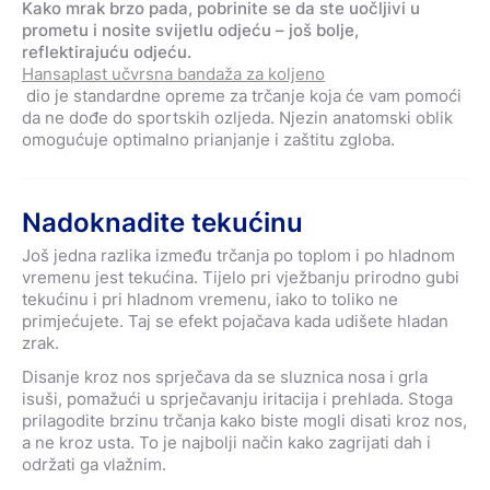
Kako mrak brzo pada, pobrinite se da ste uočljivi u
prometu i nosite svijetlu odjeću – još bolje,
reflektirajuću odjeću.
Hansaplast učvrsna bandaža za koljeno
dio je standardne opreme za trčanje koja će vam pomoći
da ne dođe do sportskih ozljeda. Njezin anatomski oblik
omogućuje optimalno prianjanje i zaštitu zgloba.
Nadoknadite tekućinu
Još jedna razlika između trčanja po toplom i po hladnom
vremenu jest tekućina. Tijelo pri vježbanju prirodno gubi
tekućinu i pri hladnom vremenu, iako to toliko ne
primjećujete. Taj se efekt pojačava kada udišete hladan
zrak.
Disanje kroz nos sprječava da se sluznica nosa i grla
isuši, pomažući u sprječavanju iritacija i prehlada. Stoga
prilagodite brzinu trčanja kako biste mogli disati kroz nos,
a ne kroz usta. To je najbolji način kako zagrijati dah i
održati ga vlažnim.