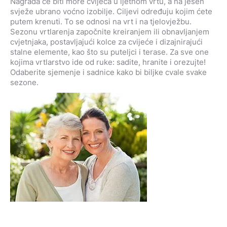
Nagrada će biti more cvijeća u ljetnom vrtu, a na jesen
svježe ubrano voćno izobilje. Ciljevi određuju kojim ćete
putem krenuti. To se odnosi na vrt i na tjelovježbu.
Sezonu vrtlarenja započnite kreiranjem ili obnavljanjem
cvjetnjaka, postavljajući kolce za cvijeće i dizajnirajući
stalne elemente, kao što su puteljci i terase. Za sve one
kojima vrtlarstvo ide od ruke: sadite, hranite i orezujte!
Odaberite sjemenje i sadnice kako bi biljke cvale svake
sezone.