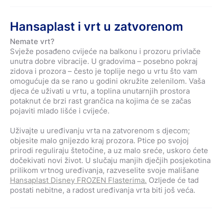
Hansaplast i vrt u zatvorenom
Nemate vrt?
Svježe posađeno cvijeće na balkonu i prozoru privlače
unutra dobre vibracije. U gradovima – posebno pokraj
zidova i prozora – često je toplije nego u vrtu što vam
omogućuje da se rano u godini okružite zelenilom. Vaša
djeca će uživati u vrtu, a toplina unutarnjih prostora
potaknut će brzi rast grančica na kojima će se začas
pojaviti mlado lišće i cvijeće.
Uživajte u uređivanju vrta na zatvorenom s djecom;
objesite malo gnijezdo kraj prozora. Ptice po svojoj
prirodi reguliraju štetočine, a uz malo sreće, uskoro ćete
dočekivati novi život. U slučaju manjih dječjih posjekotina
prilikom vrtnog uređivanja, razveselite svoje mališane
Hansaplast Disney FROZEN Flasterima
.
Ozljede će tad
postati nebitne, a radost uređivanja vrta biti još veća.