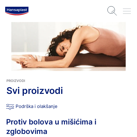
PROIZVODI
Svi proizvodi
Podrška i olakšanje
Protiv bolova u mišićima i
zglobovima